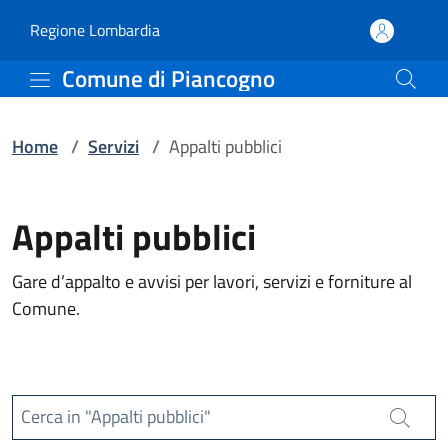
Servizi | Comune di Pia
Vai al contenuto principale
(apre in un'altra scheda).
Regione Lombardia
Comune di Piancogno
Home
/
Servizi
/
Appalti pubblici
Appalti pubblici
Gare d’appalto e avvisi per lavori, servizi e forniture al
Comune.
Cerca in "Appalti pubblici"
Cerca