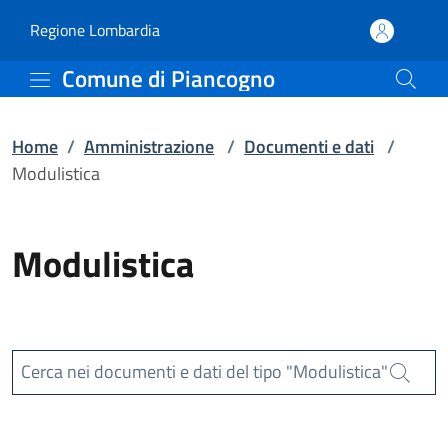
Modulistica | Comune d
Vai al contenuto principale
(apre in un'altra scheda).
Regione Lombardia
Comune di Piancogno
Home
/
Amministrazione
/
Documenti e dati
/
Modulistica
Modulistica
Cerca nei documenti e dati del tipo "Modulistica"
Cerca