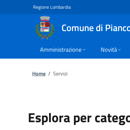
Servizi | Comune di
Vai al contenuto principale
(apre in un'altra scheda).
Regione Lombardia
Comune di Pianc
Amministrazione
Novità
Home
/
Servizi
Esplora per categ