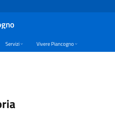
 Piancogno
ogno
Servizi
Vivere Piancogno
oria